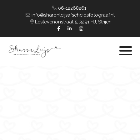
06-12268261
info@sharonleijsafscheidsfotograaf.nl
Lestevenonstraat 5, 3291 HJ, Strijen