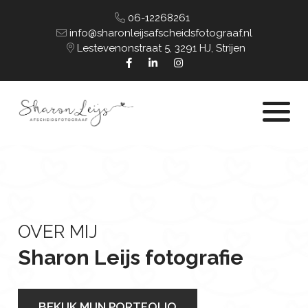
06-12268261
info@sharonleijsafscheidsfotograaf.nl
Lestevenonstraat 5, 3291 HJ, Strijen
OVER MIJ
Sharon Leijs fotografie
BEKIJK MIJN PORTFOLIO