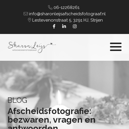
06-12268261
info@sharonleijsafscheidsfotograaf.nl
Lestevenonstraat 5, 3291 HJ, Strijen
BLOG
Afscheidsfotografie:
bezwaren, vragen en
antwoorden